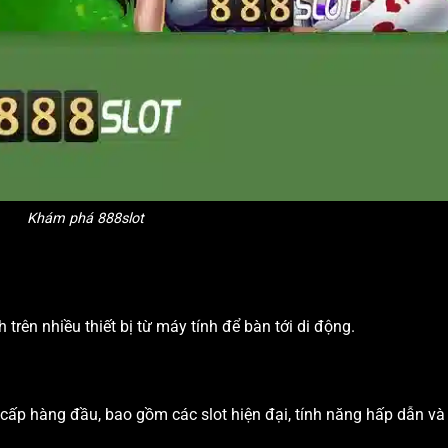
Khám phá 888slot
 trên nhiều thiết bị từ máy tính để bàn tới di động.
cấp hàng đầu, bao gồm các slot hiện đại, tính năng hấp dẫn và 