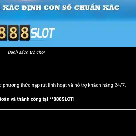
Danh sách trò chơi
 phương thức nạp rút linh hoạt và hỗ trợ khách hàng 24/7.
 toàn và thành công tại **888SLOT
!