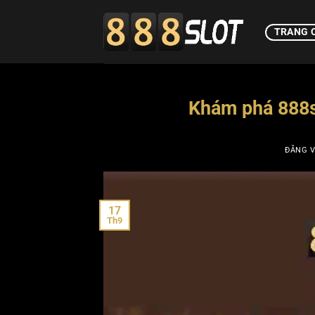
Bỏ
qua
TRANG 
nội
dung
Khám phá 888sl
ĐĂNG 
17
Th9