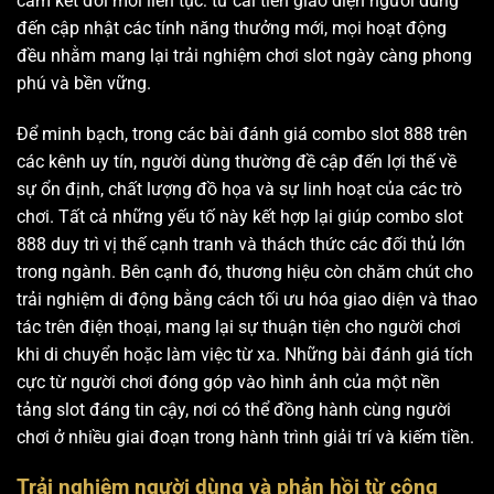
cam kết đổi mới liên tục: từ cải tiến giao diện người dùng
đến cập nhật các tính năng thưởng mới, mọi hoạt động
đều nhằm mang lại trải nghiệm chơi slot ngày càng phong
phú và bền vững.
Để minh bạch, trong các bài đánh giá combo slot 888 trên
các kênh uy tín, người dùng thường đề cập đến lợi thế về
sự ổn định, chất lượng đồ họa và sự linh hoạt của các trò
chơi. Tất cả những yếu tố này kết hợp lại giúp combo slot
888 duy trì vị thế cạnh tranh và thách thức các đối thủ lớn
trong ngành. Bên cạnh đó, thương hiệu còn chăm chút cho
trải nghiệm di động bằng cách tối ưu hóa giao diện và thao
tác trên điện thoại, mang lại sự thuận tiện cho người chơi
khi di chuyển hoặc làm việc từ xa. Những bài đánh giá tích
cực từ người chơi đóng góp vào hình ảnh của một nền
tảng slot đáng tin cậy, nơi có thể đồng hành cùng người
chơi ở nhiều giai đoạn trong hành trình giải trí và kiếm tiền.
Trải nghiệm người dùng và phản hồi từ cộng