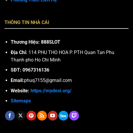
THÔNG TIN NHÀ CÁI
Thương Hiệu: 888SLOT
Địa Chỉ:
114 PHU THO HOA P. PTH Quan Tan Phu
Thanh pho Ho Chi Minh
SĐT:
0967316136
Email:
phuq7155@gmail.com
Website:
https://mydesi.org/
Sitemaps