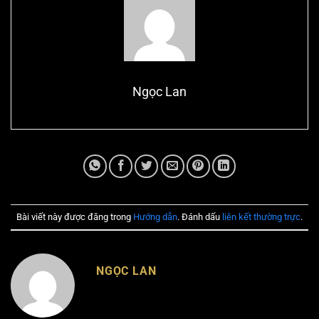
Ngọc Lan
Bài viết này được đăng trong
Hướng dẫn
. Đánh dấu
liên kết thường trực
.
NGỌC LAN