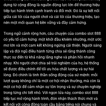
dựng từ cộng đồng là nguồn động lực lớn để thương hiệu
tiếp tục hành trình cạnh tranh và đổi mới. Đó là sự kết nối
giữa cái tôi của người chơi và cái tôi của thương hiệu, tạo
nên một mối quan hệ bền vững và đầy cảm hứng.
Trong ngữ cảnh rộng hơn, câu chuyện của combo slot 888
có yếu tố cảm hứng: một khởi đầu khiêm nhường, một ước
mơ lớn và một cam kết không ngừng cải thiện. Người sáng
lập và đội ngũ điều hành từng chia sẻ rằng thành công
thực sự đến từ khả năng lắng nghe và phản hồi nhanh
nhạy. Khi người chơi chia sẻ trải nghiệm của họ, hệ thống
sẽ được điều chỉnh để tối ưu hóa chất lượng và sự hài
lòng. Đó chính là tinh thần sống động của sứ mệnh: mỗi
lượt quay không chỉ là một cơ hội nhận thưởng, mà còn là
một cơ hội để cảm nhận sự tôn trọng và sự chuyên nghiệp
trong từng chi tiết nhỏ. Với ngọn lửa này, combo slot 888
tiếp tục mở rộng hành trình, đón nhận thách thức mới và
kết nối với cộng đồng toàn cầu bằng tiếng nói chung và