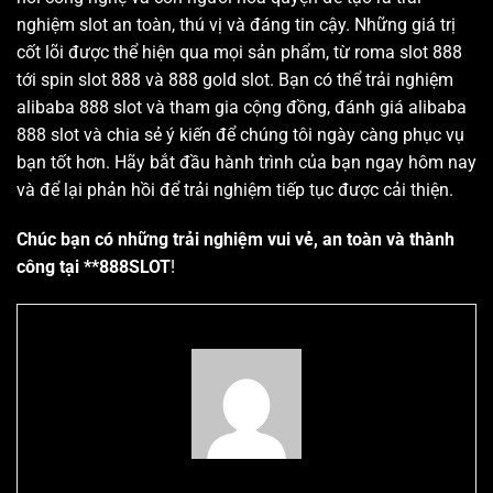
nghiệm slot an toàn, thú vị và đáng tin cậy. Những giá trị
cốt lõi được thể hiện qua mọi sản phẩm, từ roma slot 888
tới spin slot 888 và 888 gold slot. Bạn có thể trải nghiệm
alibaba 888 slot và tham gia cộng đồng, đánh giá alibaba
888 slot và chia sẻ ý kiến để chúng tôi ngày càng phục vụ
bạn tốt hơn. Hãy bắt đầu hành trình của bạn ngay hôm nay
và để lại phản hồi để trải nghiệm tiếp tục được cải thiện.
Chúc bạn có những trải nghiệm vui vẻ, an toàn và thành
công tại **888SLOT
!