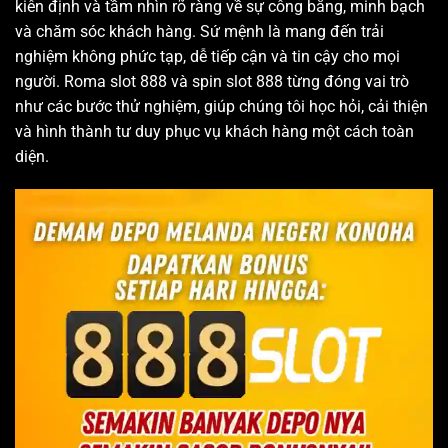
kiên định và tầm nhìn rõ ràng về sự công bằng, minh bạch
và chăm sóc khách hàng. Sứ mệnh là mang đến trải
nghiệm không phức tạp, dễ tiếp cận và tin cậy cho mọi
người. Roma slot 888 và spin slot 888 từng đóng vai trò
như các bước thử nghiệm, giúp chúng tôi học hỏi, cải thiện
và hình thành tư duy phục vụ khách hàng một cách toàn
diện.