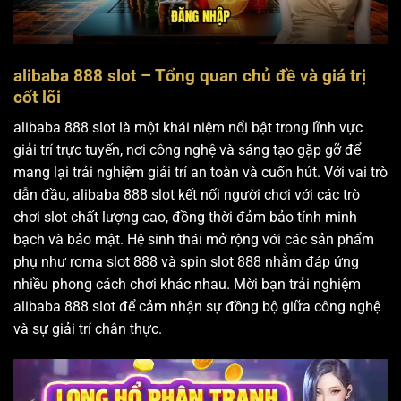
alibaba 888 slot – Tổng quan chủ đề và giá trị
cốt lõi
alibaba 888 slot là một khái niệm nổi bật trong lĩnh vực
giải trí trực tuyến, nơi công nghệ và sáng tạo gặp gỡ để
mang lại trải nghiệm giải trí an toàn và cuốn hút. Với vai trò
dẫn đầu, alibaba 888 slot kết nối người chơi với các trò
chơi slot chất lượng cao, đồng thời đảm bảo tính minh
bạch và bảo mật. Hệ sinh thái mở rộng với các sản phẩm
phụ như roma slot 888 và spin slot 888 nhằm đáp ứng
nhiều phong cách chơi khác nhau. Mời bạn trải nghiệm
alibaba 888 slot để cảm nhận sự đồng bộ giữa công nghệ
và sự giải trí chân thực.