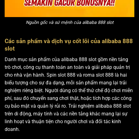
Nguồn gốc và sứ mệnh của alibaba 888 slot
Các sản phẩm và dịch vụ cốt lõi của alibaba 888
slot
Danh mục sản phẩm của alibaba 888 slot gồm nền tảng
trò chơi, công cụ thanh toán an toàn và giải pháp quản trị
cho nhà vận hành. Spin slot 888 và roma slot 888 là hai
biểu tượng cho sự đa dạng, mỗi sản phẩm mang lại trải
nghiệm riêng biệt. Người dùng có thể thử chế độ chơi miễn
phí, sau đó chuyển sang chơi thật, hoặc tích hợp các công
cụ bảo mật và quản lý rủi ro. Trải nghiệm alibaba 888 slot
trên di động, máy tính và các nền tảng khác mang lại sự
linh hoạt và thuận tiện cho người chơi và đối tác kinh
doanh.