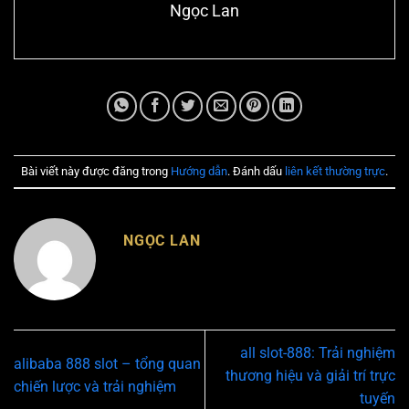
Ngọc Lan
Bài viết này được đăng trong
Hướng dẫn
. Đánh dấu
liên kết thường trực
.
NGỌC LAN
all slot-888: Trải nghiệm
alibaba 888 slot – tổng quan
thương hiệu và giải trí trực
chiến lược và trải nghiệm
tuyến