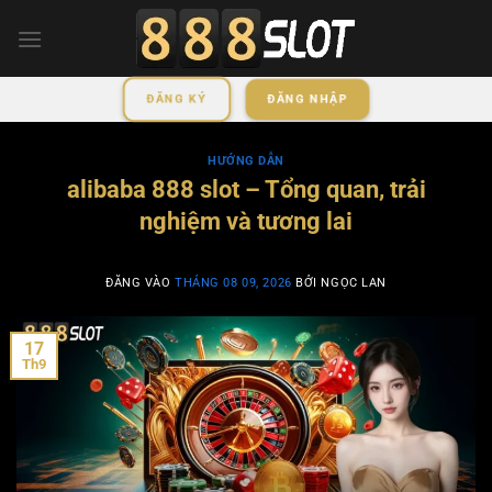
Bỏ
qua
nội
dung
ĐĂNG KÝ
ĐĂNG NHẬP
HƯỚNG DẪN
alibaba 888 slot – Tổng quan, trải
nghiệm và tương lai
ĐĂNG VÀO
THÁNG 08 09, 2026
BỞI
NGỌC LAN
17
Th9