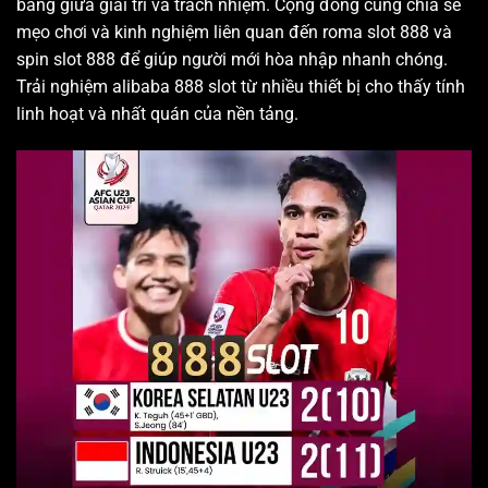
bằng giữa giải trí và trách nhiệm. Cộng đồng cũng chia sẻ
mẹo chơi và kinh nghiệm liên quan đến roma slot 888 và
spin slot 888 để giúp người mới hòa nhập nhanh chóng.
Trải nghiệm alibaba 888 slot từ nhiều thiết bị cho thấy tính
linh hoạt và nhất quán của nền tảng.