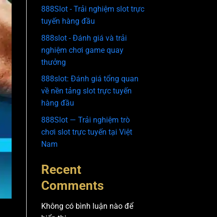
888Slot - Trải nghiệm slot trực
tuyến hàng đầu
888slot - Đánh giá và trải
nghiệm chơi game quay
thưởng
888slot: Đánh giá tổng quan
về nền tảng slot trực tuyến
hàng đầu
888Slot — Trải nghiệm trò
chơi slot trực tuyến tại Việt
Nam
Recent
Comments
Không có bình luận nào để