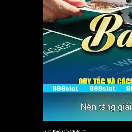
Giới thiệu về 888slot