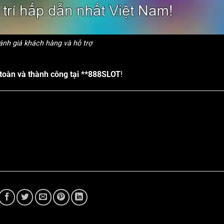
ánh giá khách hàng và hỗ trợ
 toàn và thành công tại **888SLOT
!