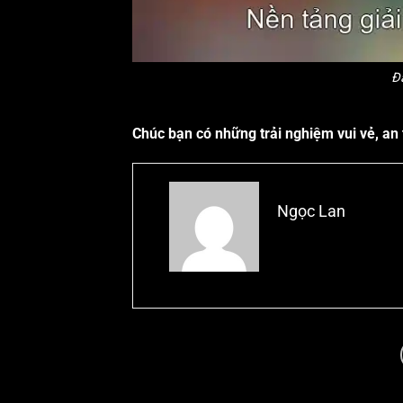
Đ
Chúc bạn có những trải nghiệm vui vẻ, an
Ngọc Lan