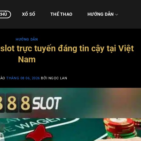
CHỦ
XỔ SỐ
THỂ THAO
HƯỚNG DẪN
HƯỚNG DẪN
slot trực tuyến đáng tin cậy tại Việt
Nam
VÀO
THÁNG 08 06, 2026
BỞI
NGỌC LAN