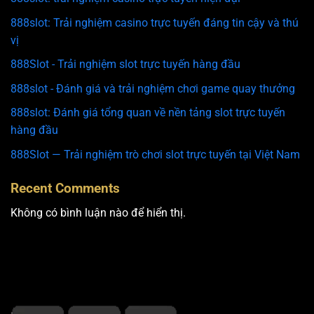
888slot: Trải nghiệm casino trực tuyến đáng tin cậy và thú
vị
888Slot - Trải nghiệm slot trực tuyến hàng đầu
888slot - Đánh giá và trải nghiệm chơi game quay thưởng
888slot: Đánh giá tổng quan về nền tảng slot trực tuyến
hàng đầu
888Slot — Trải nghiệm trò chơi slot trực tuyến tại Việt Nam
Recent Comments
Không có bình luận nào để hiển thị.