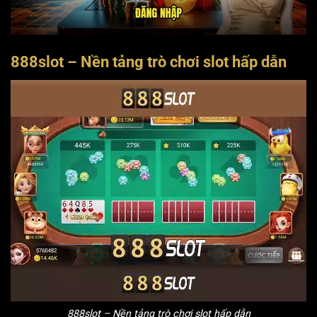
888slot – Nền tảng trò chơi slot hấp dẫn
888slot – Nền tảng trò chơi slot hấp dẫn