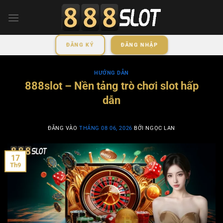
Bỏ
qua
nội
dung
ĐĂNG KÝ
ĐĂNG NHẬP
HƯỚNG DẪN
888slot – Nền tảng trò chơi slot hấp
dẫn
ĐĂNG VÀO
THÁNG 08 06, 2026
BỞI
NGỌC LAN
17
Th9