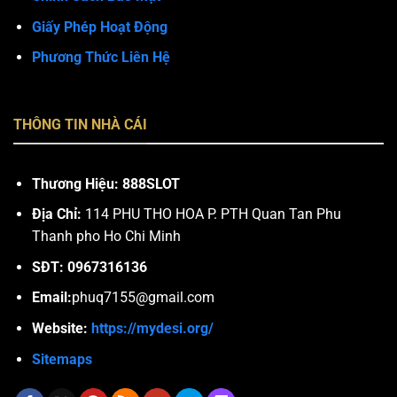
Giấy Phép Hoạt Động
Phương Thức Liên Hệ
THÔNG TIN NHÀ CÁI
Thương Hiệu: 888SLOT
Địa Chỉ:
114 PHU THO HOA P. PTH Quan Tan Phu
Thanh pho Ho Chi Minh
SĐT:
0967316136
Email:
phuq7155@gmail.com
Website:
https://mydesi.org/
Sitemaps