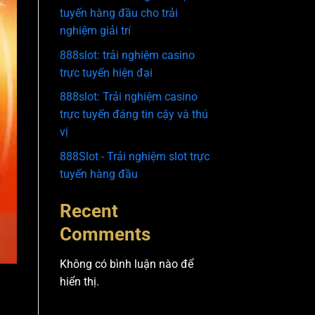
tuyến hàng đầu cho trải
nghiệm giải trí
888slot: trải nghiệm casino
trực tuyến hiện đại
888slot: Trải nghiệm casino
trực tuyến đáng tin cậy và thú
vị
888Slot - Trải nghiệm slot trực
tuyến hàng đầu
Recent
Comments
Không có bình luận nào để
hiển thị.