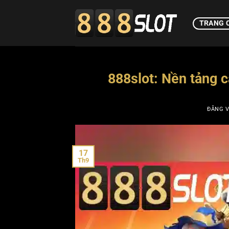
Bỏ
qua
TRANG 
nội
dung
888slot: Nền tảng c
ĐĂNG 
17
Th9