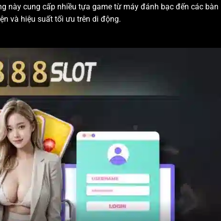
ảng này cung cấp nhiều tựa game từ máy đánh bạc đến các bàn
ện và hiệu suất tối ưu trên di động.