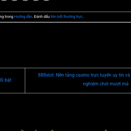
ăng trong
Hướng dẫn
. Đánh dấu
liên kết thường trực
.
888slot: Nền tảng casino trực tuyến uy tín và 
ổi bật
nghiệm chơi mượt mà