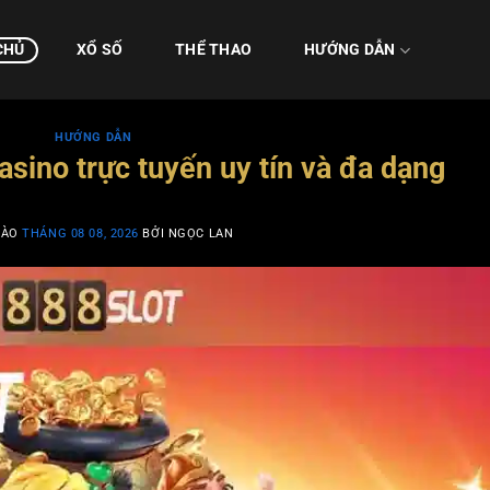
CHỦ
XỔ SỐ
THỂ THAO
HƯỚNG DẪN
HƯỚNG DẪN
asino trực tuyến uy tín và đa dạng
VÀO
THÁNG 08 08, 2026
BỞI
NGỌC LAN