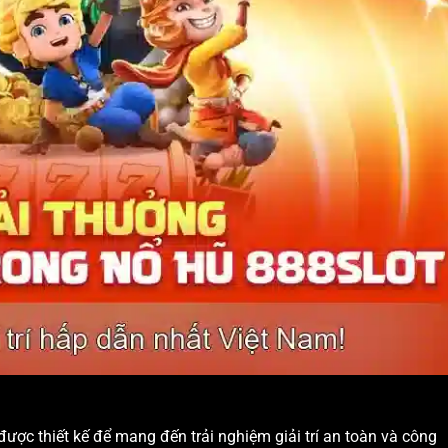
được thiết kế để mang đến trải nghiệm giải trí an toàn và công