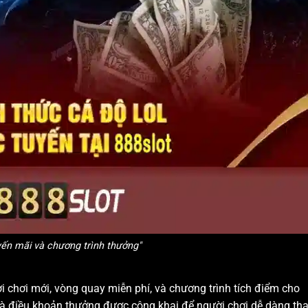
ến mãi và chương trình thưởng"
 chơi mới, vòng quay miễn phí, và chương trình tích điểm cho
và điều khoản thưởng được công khai để người chơi dễ dàng t