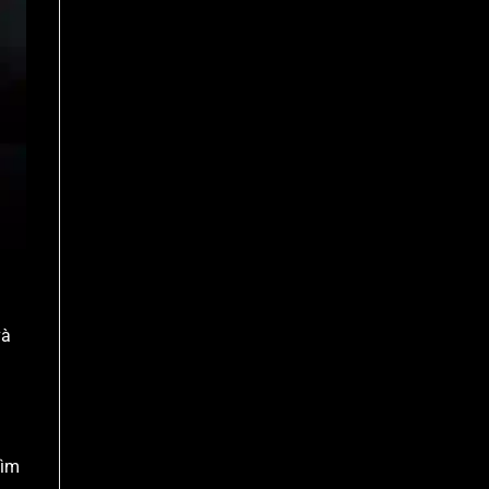
và
tìm