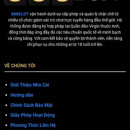
888SLOT
vận hành dưới sự cấp phép và quản lý chặt chẽ từ
nhiều tổ chức giám sát trò chơi trực tuyến hàng đầu thế giới. Hệ
thống được đăng ký hợp pháp tại Quần đảo Virgin thuộc Anh,
đồng thời đáp ứng đầy đủ các tiêu chuẩn quốc tế về minh bạch
và công bằng. Với cam kết bảo vệ quyền lợi thành viên, nền tảng
chỉ phục vụ cho những ai từ 18 tuổi trở lên.
VỀ CHÚNG TÔI
Giới Thiệu Nhà Cái
Hướng dẫn
Chính Sách Bảo Mật
Giấy Phép Hoạt Động
Phương Thức Liên Hệ