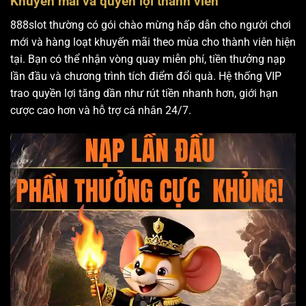
Khuyến mãi và quyền lợi thành viên
888slot thường có gói chào mừng hấp dẫn cho người chơi
mới và hàng loạt khuyến mãi theo mùa cho thành viên hiện
tại. Bạn có thể nhận vòng quay miễn phí, tiền thưởng nạp
lần đầu và chương trình tích điểm đổi quà. Hệ thống VIP
trao quyền lợi tăng dần như rút tiền nhanh hơn, giới hạn
cược cao hơn và hỗ trợ cá nhân 24/7.