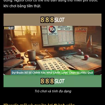
động. Người chơi có thể thử bản dùng thử miễn phí trước
khi chơi bằng tiền thật.
Trò chơi và tính đa dạng