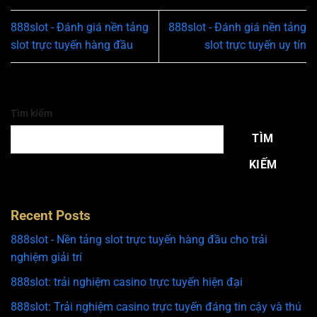
888slot - Đánh giá nền tảng
888slot - Đánh giá nền tảng
slot trực tuyến hàng đầu
slot trực tuyến uy tín
Tìm kiếm
TÌM
KIẾM
Recent Posts
888slot - Nền tảng slot trực tuyến hàng đầu cho trải
nghiệm giải trí
888slot: trải nghiệm casino trực tuyến hiện đại
888slot: Trải nghiệm casino trực tuyến đáng tin cậy và thú