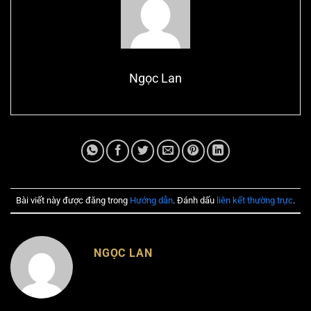
Ngọc Lan
Bài viết này được đăng trong
Hướng dẫn
. Đánh dấu
liên kết thường trực
.
NGỌC LAN